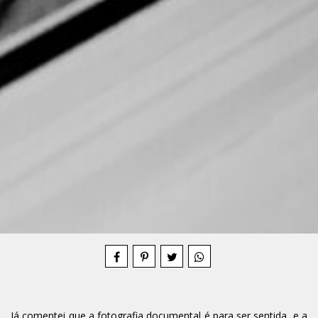
Compartilhe
Já comentei que a fotografia documental é para ser sentida, e a