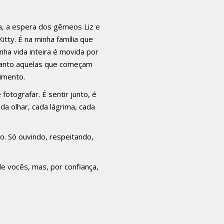
na, a espera dos gêmeos Liz e
itty. É na minha família que
nha vida inteira é movida por
quanto aquelas que começam
imento.
otografar. É sentir junto, é
a olhar, cada lágrima, cada
o. Só ouvindo, respeitando,
e vocês, mas, por confiança,