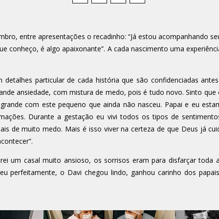
o, entre apresentações o recadinho: “Já estou acompanhando seu 
s que conheço, é algo apaixonante”. A cada nascimento uma experi
 detalhes particular de cada história que são confidenciadas antes 
ande ansiedade, com mistura de medo, pois é tudo novo. Sinto que 
o grande com este pequeno que ainda não nasceu. Papai e eu esta
mações. Durante a gestação eu vivi todos os tipos de sentimento
mais de muito medo. Mais é isso viver na certeza de que Deus já cu
contecer”.
rei um casal muito ansioso, os sorrisos eram para disfarçar toda 
 perfeitamente, o Davi chegou lindo, ganhou carinho dos papais e