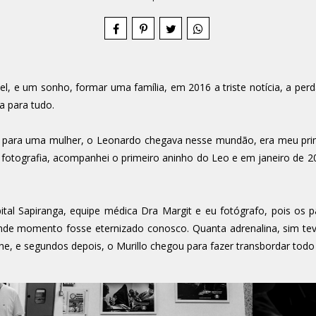
vel, e um sonho, formar uma família, em 2016 a triste notícia, a perd
a para tudo.
ara uma mulher, o Leonardo chegava nesse mundão, era meu primeir
fotografia, acompanhei o primeiro aninho do Leo e em janeiro de
ital Sapiranga, equipe médica Dra Margit e eu fotógrafo, pois o
ande momento fosse eternizado conosco. Quanta adrenalina, sim tev
he, e segundos depois, o Murillo chegou para fazer transbordar todo