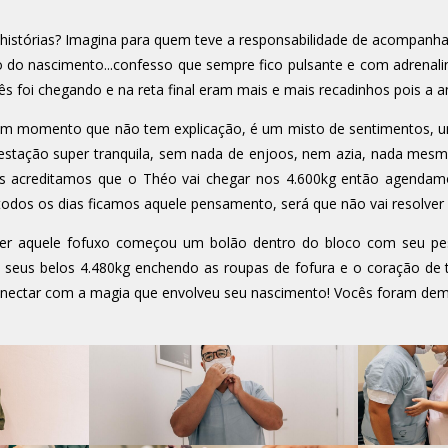
 histórias? Imagina para quem teve a responsabilidade de acompanha
do nascimento...confesso que sempre fico pulsante e com adrenali
s foi chegando e na reta final eram mais e mais recadinhos pois a a
um momento que não tem explicação, é um misto de sentimentos, u
estação super tranquila, sem nada de enjoos, nem azia, nada mes
s acreditamos que o Théo vai chegar nos 4.600kg então agendam
dos os dias ficamos aquele pensamento, será que não vai resolver v
o ver aquele fofuxo começou um bolão dentro do bloco com seu 
 seus belos 4.480kg enchendo as roupas de fofura e o coração de 
nectar com a magia que envolveu seu nascimento! Vocês foram dem