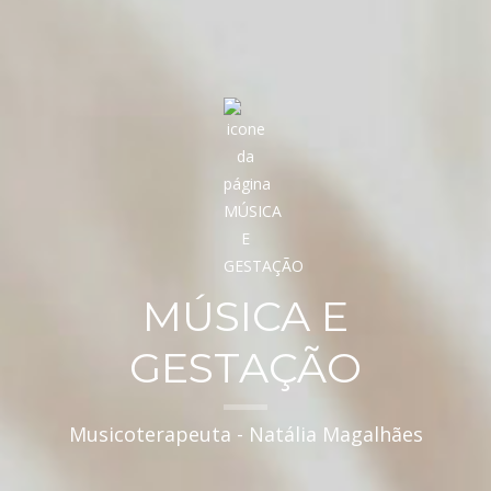
MÚSICA E
GESTAÇÃO
Musicoterapeuta - Natália Magalhães